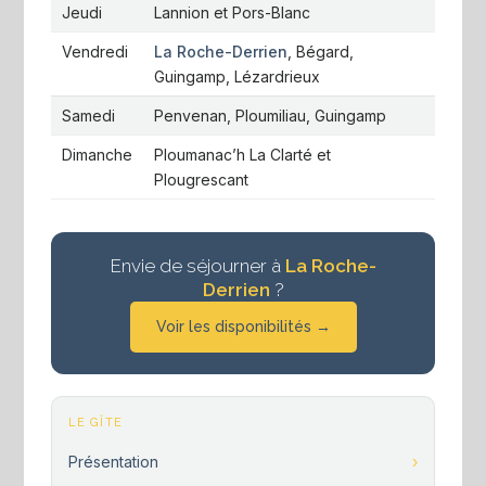
Jeudi
Lannion et Pors-Blanc
Vendredi
La Roche-Derrien
, Bégard,
Guingamp, Lézardrieux
Samedi
Penvenan, Ploumiliau, Guingamp
Dimanche
Ploumanac’h La Clarté et
Plougrescant
Envie de séjourner à
La Roche-
Derrien
?
Voir les disponibilités →
LE GÎTE
Présentation