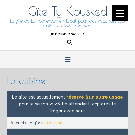
Skip
Gîte Ty Kousked
to
content
Le gîte de La Roche-Derrien idéal pour des vacances tout
confort en Bretagne Nord
TÉLÉPHONE: 06 28 20 97 13
La cuisine
Le gîte est actuellement
réservé à un autre usage
pour la saison 2026. En attendant, explorez le
Trégor avec nous.
Accueil
Le gîte
La cuisine