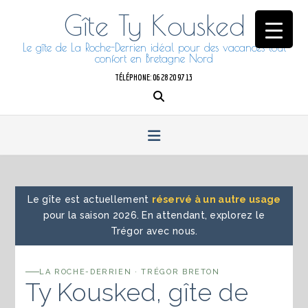
Skip
Gîte Ty Kousked
to
content
Le gîte de La Roche-Derrien idéal pour des vacances tout
confort en Bretagne Nord
TÉLÉPHONE: 06 28 20 97 13
Le gîte est actuellement
réservé à un autre usage
pour la saison 2026. En attendant, explorez le
Trégor avec nous.
LA ROCHE-DERRIEN · TRÉGOR BRETON
Ty Kousked, gîte de