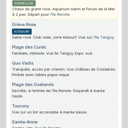
SURVEILLÉE
Chaos de granit rose. Aquarium marin et Forum de la Mer
à 2 pas. Départ pour
l’île Renote
.
Grève Rose
KITESURF
Sable rosé. Club voile, zone kitesurf. Vue sur
l’île Tanguy
.
Plage des Curés
Familiale, intimiste. Vue île Tanguy. Expo. sud.
Quo Vadis
Tranquille, accès par chemin. Vue château de Costaérès.
Pinède avec tables pique-nique.
Plage des Goélands
Secrète, à l’entrée de l’île Renote. Disparaît à marée
haute.
Tourony
Vue sur un îlot accessible à marée basse.
Sainte-Anne
Centre-ville. Vue île Renote.