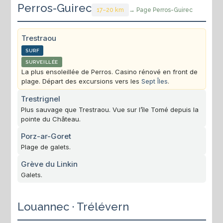
Perros-Guirec
17–20 km
→ Page Perros-Guirec
Trestraou
SURF
SURVEILLÉE
La plus ensoleillée de Perros. Casino rénové en front de
plage. Départ des excursions vers les
Sept Îles
.
Trestrignel
Plus sauvage que Trestraou. Vue sur l’île Tomé depuis la
pointe du Château.
Porz-ar-Goret
Plage de galets.
Grève du Linkin
Galets.
Louannec · Trélévern