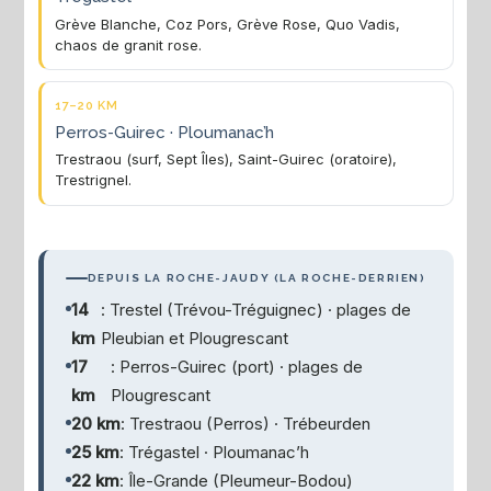
Grève Blanche, Coz Pors, Grève Rose, Quo Vadis,
chaos de granit rose.
17–20 KM
Perros-Guirec · Ploumanac’h
Trestraou (surf, Sept Îles), Saint-Guirec (oratoire),
Trestrignel.
DEPUIS LA ROCHE-JAUDY (LA ROCHE-DERRIEN)
14
: Trestel (Trévou-Tréguignec) · plages de
km
Pleubian et Plougrescant
17
: Perros-Guirec (port) · plages de
km
Plougrescant
20 km
: Trestraou (Perros) · Trébeurden
25 km
: Trégastel · Ploumanac’h
22 km
: Île-Grande (Pleumeur-Bodou)