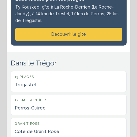
Ty Kousked, gîte à La Roche-Derrien (La Roche-
Jaudy), à 14 km de Trestel, 17 km de Perros, 25 km
de Trégastel.
Découvrir le gîte
Dans le Trégor
13 PLAGES
Trégastel
17 KM · SEPT ÎLES
Perros-Guirec
GRANIT ROSE
Côte de Granit Rose