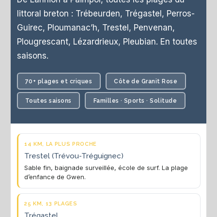
littoral breton : Trébeurden, Trégastel, Perros-
Guirec, Ploumanac’h, Trestel, Penvenan,
Plougrescant, Lézardrieux, Pleubian. En toutes
saisons.
70+ plages et criques
Côte de Granit Rose
Toutes saisons
Familles · Sports · Solitude
14 KM, LA PLUS PROCHE
Trestel (Trévou-Tréguignec)
Sable fin, baignade surveillée, école de surf. La plage
d’enfance de Gwen.
25 KM, 13 PLAGES
Trégastel