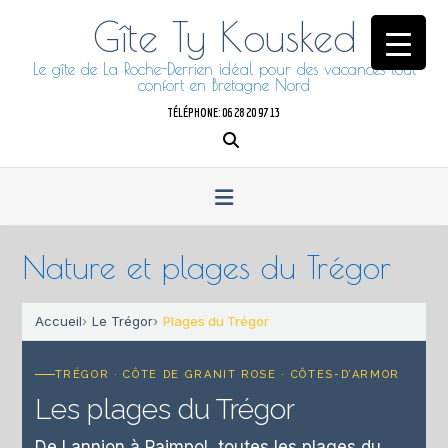
Skip
Gîte Ty Kousked
to
content
Le gîte de La Roche-Derrien idéal pour des vacances tout
confort en Bretagne Nord
TÉLÉPHONE: 06 28 20 97 13
Nature et plages du Trégor
Accueil
Le Trégor
Plages du Trégor
TRÉGOR · CÔTE DE GRANIT ROSE · CÔTES-D’ARMOR
Les plages du Trégor
De Lannion à Paimpol, toutes les plages du