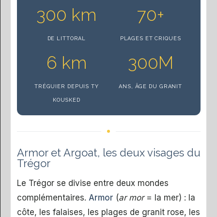
300 km
70+
DE LITTORAL
PLAGES ET CRIQUES
6 km
300M
TRÉGUIER DEPUIS TY
ANS, ÂGE DU GRANIT
KOUSKED
Armor et Argoat, les deux visages du
Trégor
Le Trégor se divise entre deux mondes
complémentaires.
Armor
(
ar mor
= la mer) : la
côte, les falaises, les plages de granit rose, les