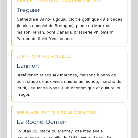
6 KM DE TY KOUSKED · ANCIENNE CAPITALE
Tréguier
Cathédrale Saint-Tugdual, cloître gothique 48 arcades
(le plus complet de Bretagne), place du Martray,
maison Renan, pont Canada, brasserie Philomenn.
Pardon de Saint-Yves en mai.
18 KM · CAPITALE ACTUELLE
Lannion
Brélévenez et ses 142 marches, maisons à pans de
bois, stade d’eaux vives unique au monde, marché du
jeudi, Léguer sauvage. Hub économique et culturel du
Trégor.
SUR PLACE · PETITE CITÉ DE CARACTÈRE
La Roche-Derrien
Ty Bras Ru, place du Martray, cité médiévale
exceptionnelle, bataille de 1347, rivière Jaudy. Ty