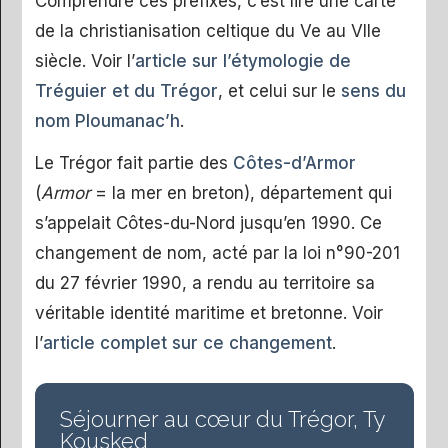
Comprendre ces préfixes, c’est lire une carte
de la christianisation celtique du Ve au VIIe
siècle. Voir l’
article sur l’étymologie de
Tréguier et du Trégor
, et celui sur le
sens du
nom Ploumanac’h
.
Le Trégor fait partie des
Côtes-d’Armor
(
Armor
= la mer en breton), département qui
s’appelait Côtes-du-Nord jusqu’en 1990. Ce
changement de nom, acté par la loi n°90-201
du 27 février 1990, a rendu au territoire sa
véritable identité maritime et bretonne. Voir
l’
article complet sur ce changement
.
Séjourner au cœur du Trégor, Ty
Kousked