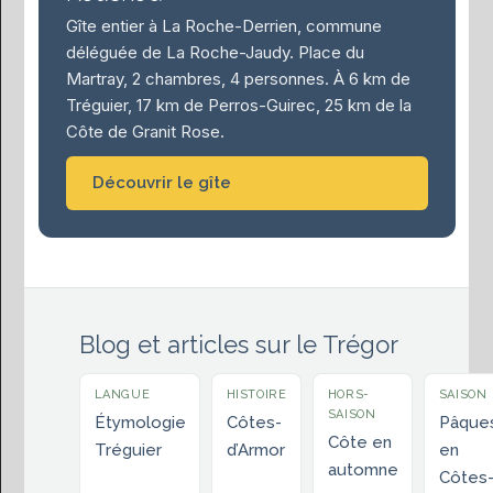
Gîte entier à La Roche-Derrien, commune
déléguée de La Roche-Jaudy. Place du
Martray, 2 chambres, 4 personnes. À 6 km de
Tréguier, 17 km de Perros-Guirec, 25 km de la
Côte de Granit Rose.
Découvrir le gîte
Blog et articles sur le Trégor
LANGUE
HISTOIRE
HORS-
SAISON
SAISON
Étymologie
Côtes-
Pâque
Côte en
Tréguier
d’Armor
en
automne
Côtes