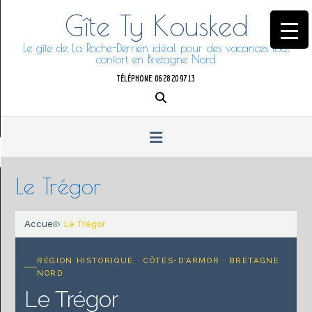
Skip
Gîte Ty Kousked
to
content
Le gîte de La Roche-Derrien idéal pour des vacances tout
confort en Bretagne Nord
TÉLÉPHONE: 06 28 20 97 13
Le Trégor
Accueil
Le Trégor
RÉGION HISTORIQUE · CÔTES-D’ARMOR · BRETAGNE
NORD
Le Trégor